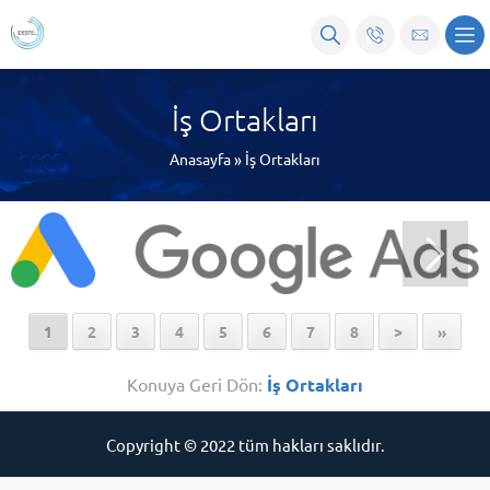
İş Ortakları
Anasayfa
»
İş Ortakları
1
2
3
4
5
6
7
8
>
»
Konuya Geri Dön:
İş Ortakları
Copyright © 2022 tüm hakları saklıdır.