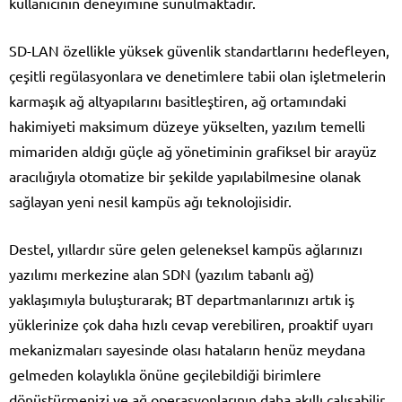
kullanıcının deneyimine sunulmaktadır.
SD-LAN özellikle yüksek güvenlik standartlarını hedefleyen,
çeşitli regülasyonlara ve denetimlere tabii olan işletmelerin
karmaşık ağ altyapılarını basitleştiren, ağ ortamındaki
hakimiyeti maksimum düzeye yükselten, yazılım temelli
mimariden aldığı güçle ağ yönetiminin grafiksel bir arayüz
aracılığıyla otomatize bir şekilde yapılabilmesine olanak
sağlayan yeni nesil kampüs ağı teknolojisidir.
Destel, yıllardır süre gelen geleneksel kampüs ağlarınızı
yazılımı merkezine alan SDN (yazılım tabanlı ağ)
yaklaşımıyla buluşturarak; BT departmanlarınızı artık iş
yüklerinize çok daha hızlı cevap verebiliren, proaktif uyarı
mekanizmaları sayesinde olası hataların henüz meydana
gelmeden kolaylıkla önüne geçilebildiği birimlere
dönüştürmenizi ve ağ operasyonlarının daha akıllı çalışabilir