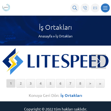
İş Ortakları
Anasayfa
»
İş Ortakları
1
2
3
4
5
6
7
8
>
»
Konuya Geri Dön:
İş Ortakları
Copyright © 2022 tüm hakları saklıdır.