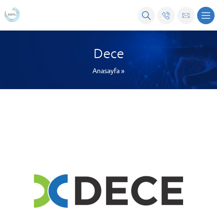
Dece
Anasayfa
»