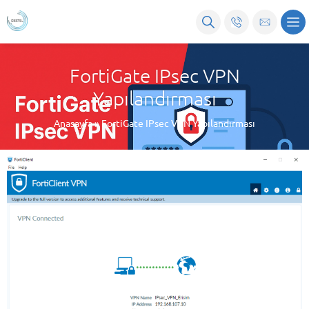
FortiGate IPsec VPN
Yapılandırması
Anasayfa
»
FortiGate IPsec VPN Yapılandırması