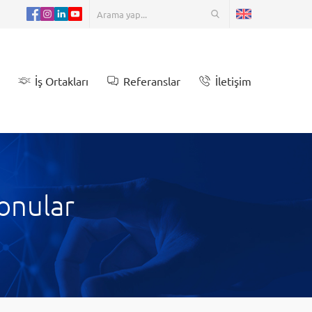
İş Ortakları
Referanslar
İletişim
onular