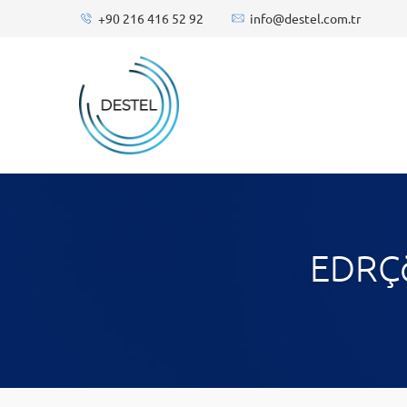
+90 216 416 52 92
info@destel.com.tr
EDRÇö