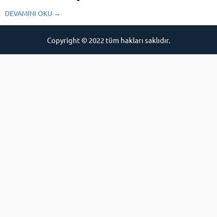
CrowdStrike’un son
DEVAMINI OKU →
güncellemesi, Windows
sistemlerde önemli sorunlara yol
açtı. 26 Haziran 2024’te
Copyright © 2022 tüm hakları saklıdır.
yayınlanan algılama mantığı
güncellemesi, Falcon sensörünün
CPU’nun %100’ünü tüketmesine
neden olan bir hata içeriyordu.
Bu, dünya genelinde birçok
sistemin çökmesine sebep oldu.
CrowdStrike,...