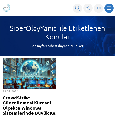
SiberOlayYanıtı ile Etiketlenen
Konular
Anasayfa
»
SiberOlayYanıtı Etiketi
19.07.2024
CrowdStrike
Güncellemesi Küresel
Ölçekte Windows
Sistemlerinde Büyük Kesinti