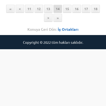
«
<
11
12
13
14
15
16
17
18
>
»
Konuya Geri Dön:
İş Ortakları
Copyright © 2022 tüm hakları saklıdır.